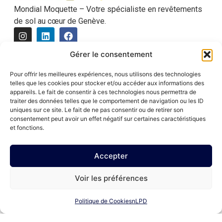
Mondial Moquette – Votre spécialiste en revêtements
de sol au cœur de Genève.
Gérer le consentement
Liens utiles :
Accueil
Pour offrir les meilleures expériences, nous utilisons des technologies
telles que les cookies pour stocker et/ou accéder aux informations des
À propos
appareils. Le fait de consentir à ces technologies nous permettra de
traiter des données telles que le comportement de navigation ou les ID
Nos services
uniques sur ce site. Le fait de ne pas consentir ou de retirer son
Actualités
consentement peut avoir un effet négatif sur certaines caractéristiques
et fonctions.
Contact
Horaires d'ouverture :
Accepter
Lundi au vendredi : 08:00 - 12:00 et 13:00 – 18:00
Voir les préférences
Samedi : 09:00 - 12:00
Nous contacter :
Politique de Cookies
nLPD
Rue de Lausanne 63-65