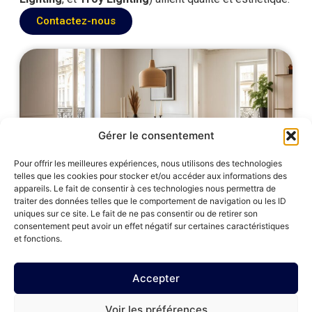
Contactez-nous
Gérer le consentement
Pour offrir les meilleures expériences, nous utilisons des technologies
telles que les cookies pour stocker et/ou accéder aux informations des
appareils. Le fait de consentir à ces technologies nous permettra de
traiter des données telles que le comportement de navigation ou les ID
uniques sur ce site. Le fait de ne pas consentir ou de retirer son
consentement peut avoir un effet négatif sur certaines caractéristiques
et fonctions.
Petits meubles : les détails qui font la
différence
Accepter
Les petits meubles sont essentiels pour optimiser
l’espace tout en apportant une touche de caractère à la
Voir les préférences