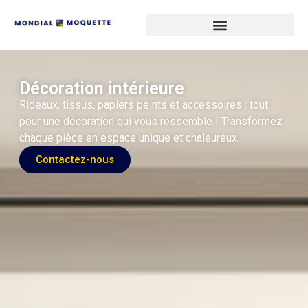
Décoration intérieure
Rideaux, tissus, papiers peints et accessoires : tout
pour une décoration qui vous ressemble ! Transformez
chaque pièce en espace unique et chaleureux.
Contactez-nous