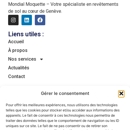
Mondial Moquette – Votre spécialiste en revêtements
de sol au cœur de Genève.
Liens utiles :
Accueil
À propos
Nos services
Actualités
Contact
Horaires d'ouverture :
Gérer le consentement
Lundi au vendredi : 08:00 - 12:00 et 13:00 – 18:00
Samedi : 09:00 - 12:00
Pour offrir les meilleures expériences, nous utilisons des technologies
telles que les cookies pour stocker et/ou accéder aux informations des
Nous contacter :
appareils. Le fait de consentir à ces technologies nous permettra de
traiter des données telles que le comportement de navigation ou les ID
Rue de Lausanne 63-65
uniques sur ce site. Le fait de ne pas consentir ou de retirer son
1202 Genève